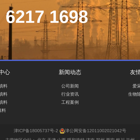
6217 1698
中心
新闻动态
友
填料
公司新闻
爱
填料
行业资讯
生物
填料
工程案例
填料
津ICP备18005737号-2
津公网安备12011002021042号